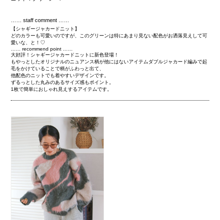
…… staff comment ……
【シャギージャカードニット】
どのカラーも可愛いのですが、このグリーンは特にあまり見ない配色がお洒落見えして可
愛いな、と！♡
…… recommend point ……
大好評！シャギージャカードニットに新色登場！
もやっとしたオリジナルのニュアンス柄が他にはないアイテム
ダブルジャカード編みで起
毛をかけていることで柄がふわっと出て、
他配色のニットでも着やすいデザインです。
ずるっとした丸みのあるサイズ感もポイント。
1枚で簡単におしゃれ見えするアイテムです。