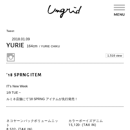
Tweet
2018.01.09
YURIE
164cm
/ YURIE CHIKU
1,516 view
'18 SPRNG ITEM
IT’s New Week
1/9 TUE ~
ルミネ店舗
にて’18 SPRNG アイテムが先行発売！
ネコヤーンバックボリュームニッ
カラーボーイズデニム
15,120- (TAX IN)
ト
8,532- (TAX IN)