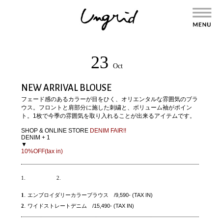
23
Oct
NEW ARRIVAL BLOUSE
フェード感のあるカラーが目をひく、オリエンタルな雰囲気のブラ
ウス。フロントと肩部分に施した刺繍と、ボリューム袖がポイン
ト。1枚で今季の雰囲気を取り入れることが出来るアイテムです。
SHOP
&
ONLINE STORE
DENIM FAIR!!
DENIM + 1
▼
10%OFF(tax in)
1.
2.
1
.
エンブロイダリーカラーブラウス /9,590- (TAX IN)
2
.
ワイドストレートデニム /15,490- (TAX IN)