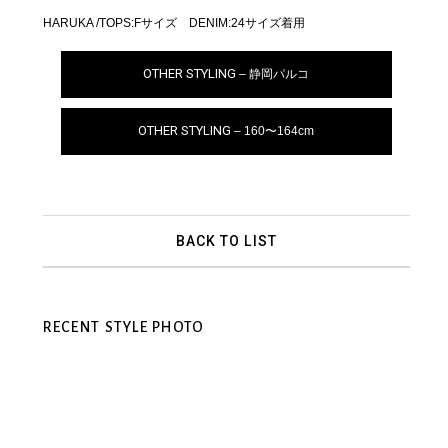
HARUKA /TOPS:Fサイズ DENIM:24サイズ着用
OTHER STYLING
– 静岡パルコ
OTHER STYLING
– 160〜164cm
BACK TO LIST
RECENT STYLE PHOTO