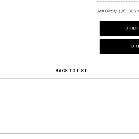
AYA OP:Sサイズ DEN
OTHER 
OTH
BACK TO LIST