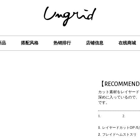
新品
搭配风格
热销排行
店铺信息
在线商城
【RECOMMEND 
カット素材をレイヤード
深めに入っているので、
です。
1.
2.
1
.
レイヤードカットOP /5,990-
2
.
フレイドヘムストスリ /15,4