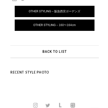
OTHER STYLING
– 阪急西宮ガーデンズ
OTHER STYLING
– 160〜164cm
BACK TO LIST
RECENT STYLE PHOTO