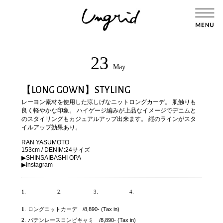
23
May
【LONG GOWN】STYLING
レーヨン素材を使用した涼しげなニットロングカーデ。 肌触りも
良く軽やかな印象。 ハイゲージ編みが上品なイメージでデニムと
のスタイリングもカジュアルアップ出来ます。 縦のラインがスタ
イルアップ効果あり。
RAN YASUMOTO
153cm / DENIM:24サイズ
▶︎SHINSAIBASHI OPA
▶︎
Instagram
1.
2.
3.
4.
1
.
ロングニットカーデ /8,890- (Tax in)
2
.
バテンレースコンビキャミ /8,890- (Tax in)