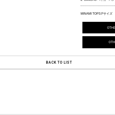
MINAMI TOPS:Fサイズ
OTHE
OTH
BACK TO LIST