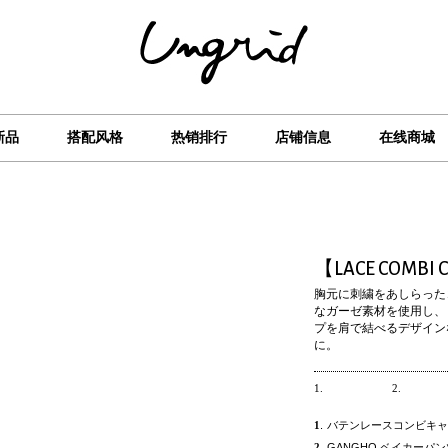
新品
搭配风格
热销排行
店铺信息
在线商城
【LACE COMBI 
胸元に刺繍をあしらった
なガーゼ素材を使用し、
プを肩で結べるデザイン
に。
1.
2.
1
.
バテンレースコンビキャミ /8,
2
.
GANGHO ベイカーパンツ /1