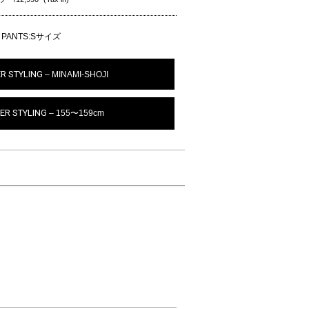
 PANTS:Sサイズ
R STYLING
– MINAMI-SHOJI
ER STYLING
– 155〜159cm