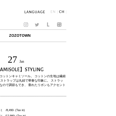
EN
CH
LANGUAGE
ZOZOTOWN
27
Jan
CAMISOLE】STYLING
コットンキャミソール。 コットンの生地は繊細
 ストラップは丸紐で華奢な印象に。 ストラッ
なので調節もでき、 垂れたリボンもアクセント
490- (Tax in)
2,990- (Tax in)