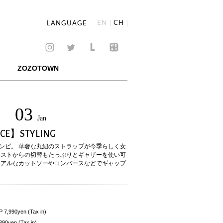
EN
CH
LANGUAGE
ZOZOTOWN
03
Jan
ECE】STYLING
ンピ。 華奢な丸紐のストラップが今季らしく女
エストからの切替もたっぷりとギャザーを使い可
ュアルなカットソーやコンバースなどでギャップ
90yen (Tax in)
en (Tax in)