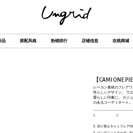
新品
搭配风格
热销排行
店铺信息
在线商城
【CAMI ONE PI
レーヨン素材のフレアワ
性らしいデザイン。 ウ
愛らしい印象に。 カジ
のあるコーディネート。
1.
2.
1
.
切り替えキャミフレアOP 7,9
2
.
ロングニットカーデ 8,890y