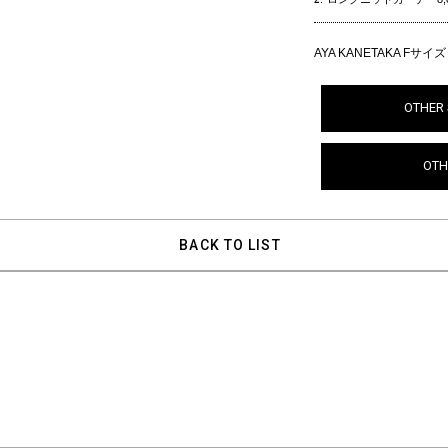
AYA KANETAKA Fサイ
OTHER 
OTH
BACK TO LIST