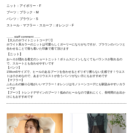
ニット：アイボリー・F
ブーツ：ブラック・M
パンツ：ブラウン・S
ストール・マフラー・スカーフ：オレンジ・F
……. staff comment ……
【大人のホワイトニットコーデ♡】
ホワイト系カラーのニットは可愛らしくガーリーになりがちですが、ブラウンのパンツと
合わせることで落ち着いた印象で着て頂けます
【ニット】
おへそが隠れる着丈のショートニット！ボトムスにインしなくてもバランスが取れるの
で、スカートとも合わせやすいです
【パンツ】
158cmSサイズで、ヒールのあるブーツを合わせるとギリギリ擦らない丈感です！ウエス
トは小さめなので、あまりウエストが合うパンツがない方にもおすすめです
【マフラー】
ふわふわの触り心地がいいマフラー！オレンジはモノトーンコーデにも馴染みやすいカラ
ーです
【ブーツ】トレンドデザインのブーツ！低めのヒールなので疲れにくく、長時間のお出か
けにもおすすめです