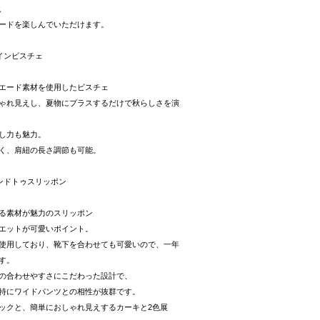
、
ードを楽しんでいただけます。
インビスチェ
エード素材を使用したビスチ
ェ
ゃれ見えし、夏物にプラスするだけで秋らしさを演
し力も魅力。
く、肩紐の長さ調節も可能。
ンドトゥスリッポン
る素材が魅力のスリッポン
エットが可愛いポイント。
使用しており、靴下を合わせても可愛いので、一年
す。
の合わせやすさにこだわった設計で、
特にワイドパンツとの相性が抜群です。
ックと、簡単におしゃれ見えするカーキと2色展