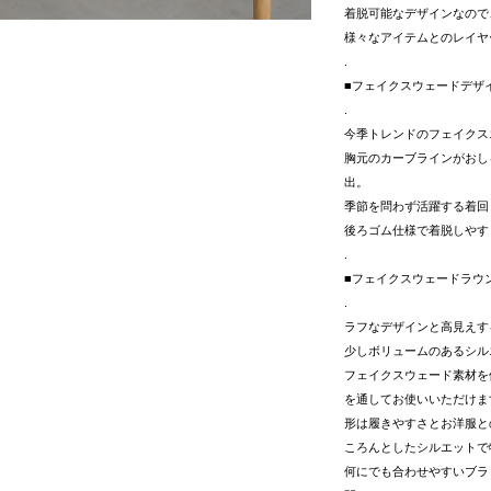
着脱可能なデザインなので
様々なアイテムとのレイヤ
.
■フェイクスウェードデザ
.
今季トレンドのフェイクス
胸元のカーブラインがおし
出。
季節を問わず活躍する着回
後ろゴム仕様で着脱しやす
.
■フェイクスウェードラウ
.
ラフなデザインと高見えす
少しボリュームのあるシル
フェイクスウェード素材を
を通してお使いいただけま
形は履きやすさとお洋服と
ころんとしたシルエットで
何にでも合わせやすいブラ