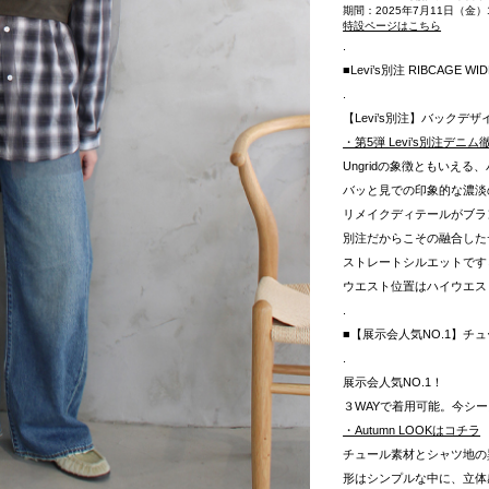
期間：2025年7月11日（金）12
特設ページはこちら
.
■Levi’s別注 RIBCAGE W
.
【Levi’s別注】バック
・第5弾 Levi’s別注デニ
Ungridの象徴ともいえ
バッと見での印象的な濃淡
リメイクディテールがブラ
別注だからこその融合した
ストレートシルエットです
ウエスト位置はハイウエス
.
■【展示会人気NO.1】チ
.
展示会人気NO.1！
３WAYで着用可能。今シー
・Autumn LOOKはコチラ
チュール素材とシャツ地の
形はシンプルな中に、立体