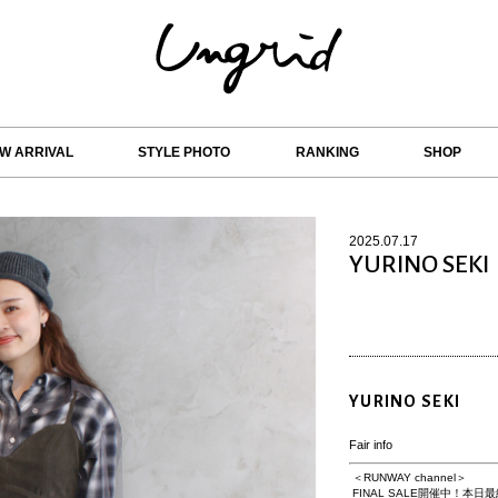
W ARRIVAL
STYLE PHOTO
RANKING
SHOP
2025.07.17
YURINO SEKI
YURINO SEKI
Fair info
＜RUNWAY channel＞
FINAL SALE開催中！本日