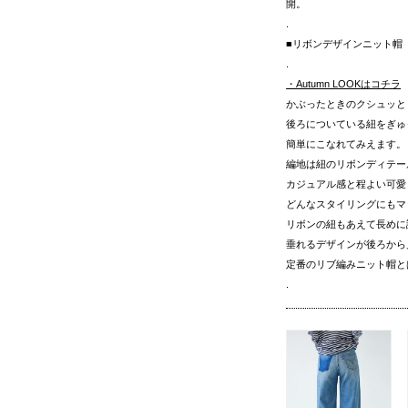
開。
.
■リボンデザインニット帽
.
・Autumn LOOKはコチラ
かぶったときのクシュッと
後ろについている紐をぎゅ
簡単にこなれてみえます。
編地は紐のリボンディテー
カジュアル感と程よい可愛
どんなスタイリングにもマ
リボンの紐もあえて長めに
垂れるデザインが後ろから
定番のリブ編みニット帽と
.