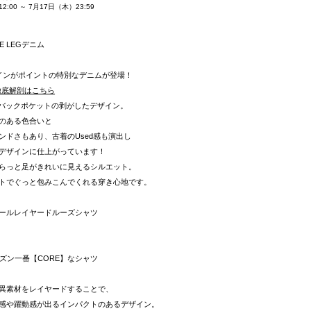
:00 ～ 7月17日（木）23:59
IDE LEGデニム
デザインがポイントの特別なデニムが登場！
ム徹底解剖はこちら
る、バックポケットの剥がしたデザイン。
のある色合いと
ンドさもあり、古着のUsed感も演出し
デザインに仕上がっています！
らっと足がきれいに見えるシルエット。
トでぐっと包みこんでくれる穿き心地です。
ュールレイヤードルーズシャツ
ズン一番【CORE】なシャツ
異素材をレイヤードすることで、
感や躍動感が出るインパクトのあるデザイン。