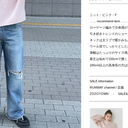
ニット：ピンク・F
…… recommend item ……
ローゲージ編みで立体感が
引き続きトレンドのショー
ネックは太リブで暖かみも
ウール混でしっかりとした
身幅はたっぷりのサイズ感
着丈は短めで155cmで腰
165cm以上の高身長の方
SALE information
RUNWAY channel / 
ZOZOTOWN ： SAL