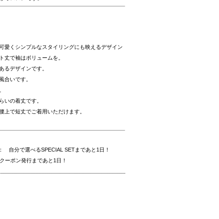
可愛くシンプルなスタイリングにも映えるデザイン
ト丈で袖はボリュームを。
あるデザインです。
風合いです。
。
くらいの着丈です。
は腰上で短丈でご着用いただけます。
店舗 ： 自分で選べるSPECIAL SETまであと1日！
E&クーポン発行まであと1日！