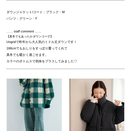
ダウンジャケット/コート：ブラック・M
パンツ：グリーン・F
…… staff comment ……
【真冬でもあったかダウンコーデ】
Ungridで昨年から大人気のミドル丈ダウンです！
168cmでもおしりをすっぽり覆ってくれて
真冬でも暖かく過ごせます。
カラーのボトムスで色味をプラスしてみました♡