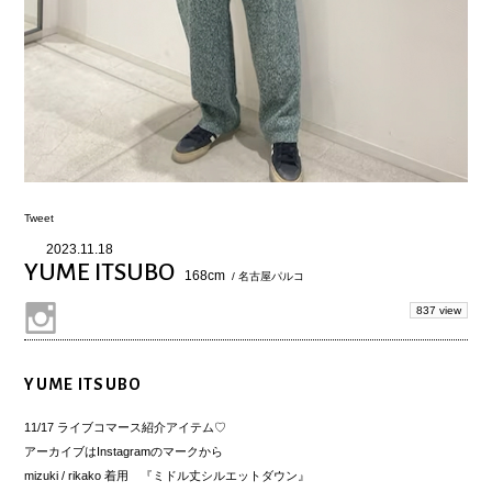
Tweet
2023.11.18
YUME ITSUBO
168cm
/ 名古屋パルコ
837 view
YUME ITSUBO
11/17 ライブコマース紹介アイテム♡
アーカイブはInstagramのマークから
mizuki / rikako 着用 『ミドル丈シルエットダウン』