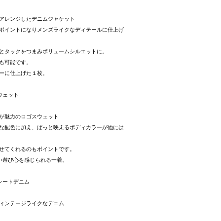
アレンジしたデニムジャケット
ポイントになりメンズライクなディテールに仕上げ
とタックをつまみボリュームシルエットに。
も可能です。
ーに仕上げた１枚。
ウェット
が魅力のロゴスウェット
な配色に加え、ぱっと映えるボディカラーが他には
せてくれるのもポイントです。
らしい遊び心を感じられる一着。
レートデニム
ィンテージライクなデニム