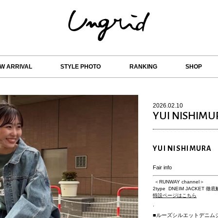
W ARRIVAL
STYLE PHOTO
RANKING
SHOP
2026.02.10
YUI NISHIMU
YUI NISHIMURA
Fair info
＜RUNWAY channel＞
2type DNEIM JACKET 徹
特設ページはこちら
.
■ルーズシルエットデニム