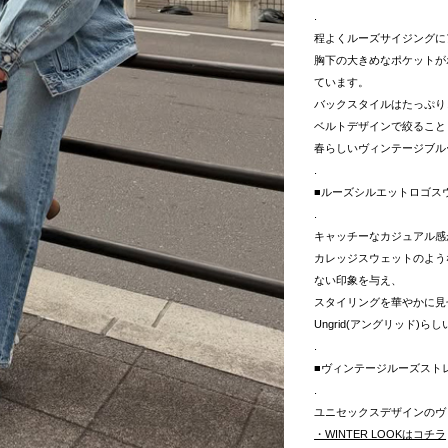
.
程よくルーズサイジングに
胸下の大きめなポケットが
ています。
バックスタイルはたっぷり
ベルトデザインで絞ること
春らしいヴィンテージブル
.
■ルーズシルエットロゴス
.
キャッチーなカジュアル感
カレッジスウェットのよう
ない印象を与え、
スタイリングを華やかに見
Ungrid(アングリッド)
.
■ヴィンテージルーズスト
.
ユニセックスデザインのヴ
・WINTER LOOKはコチラ