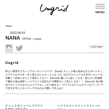
Tweet
2022.06.03
NANA
157cm
/ Ungrid
1,113 view
Ungrid
程よい肌見せでカジュアルヘルシーコーデ♪ 【tops】チェック柄も短めな丈とボートネッ
クでデコルテがすっきり見えるシルエットになっているのでカジュアルすぎずヘルシーな
印象に！斜めにずらして肩出しても○！ 【denim】履いたら欲しくなる！柔らかい生地感
で履き心地も抜群！ハイウエスト設定なので脚長キレイ見えします！！ 【shoes】先が細
めでカジュアルなデニムコーデもしっかり締まる！ ブラウスもデニムやラフなアップヘア
で甘すぎずにスタイリングするのも可愛いですよね♡
チェックボリュームブラウス
ハイウエストスリットストレート