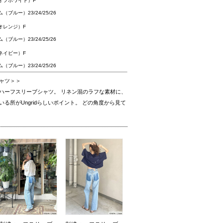
オフホワイト）F
ルー）23/24/25/26
オレンジ）F
ルー）23/24/25/26
ネイビー）F
ルー）23/24/25/26
ャツ＞＞
ハーフスリーブシャツ。 リネン混のラフな素材に、
る所がUngridらしいポイント。 どの角度から見て