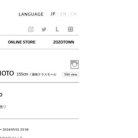
JP
EN
CH
LANGUAGE
ONLINE STORE
ZOZOTOWN
MOTO
155cm
594 view
/ 湘南テラスモール
O
売♡
〜
2024/05/31 23:59