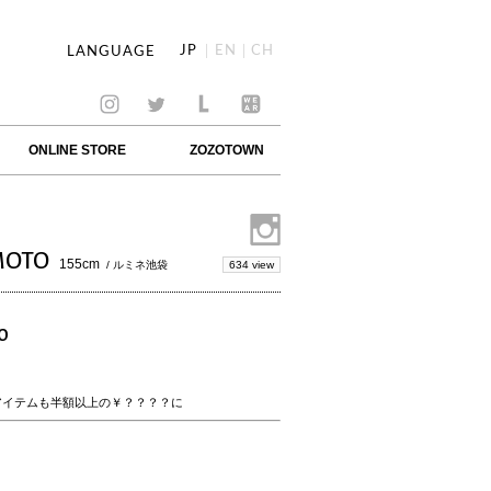
JP
EN
CH
LANGUAGE
ONLINE STORE
ZOZOTOWN
MOTO
155cm
634 view
/ ルミネ池袋
O
のあのアイテムも半額以上の￥？？？？に