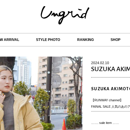
W ARRIVAL
STYLE PHOTO
RANKING
SHOP
2024.02.10
SUZUKA AKI
SUZUKA AKIMOT
【RUNWAY channel】
FAINAL SALE 人気
……. sale item ……