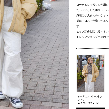
コーデュロイ素材を使用し
たっぷりとしたボリューム
身頃には大きめのポケット
裾はドロスト仕様でギュッ
す。
ヒップが少し隠れるぐらい
ドロップショルダーなので
コーデュロイ中綿ブ
ルゾン
16,500- (TAX IN)