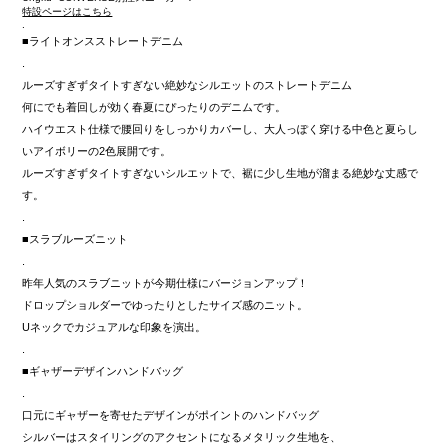
特設ページはこちら
.
■ライトオンスストレートデニム
.
ルーズすぎずタイトすぎない絶妙なシルエットのストレートデニム
何にでも着回しが効く春夏にぴったりのデニムです。
ハイウエスト仕様で腰回りをしっかりカバーし、大人っぽく穿ける中色と夏らし
いアイボリーの2色展開です。
ルーズすぎずタイトすぎないシルエットで、裾に少し生地が溜まる絶妙な丈感で
す。
.
■スラブルーズニット
.
昨年人気のスラブニットが今期仕様にバージョンアップ！
ドロップショルダーでゆったりとしたサイズ感のニット。
Uネックでカジュアルな印象を演出。
.
■ギャザーデザインハンドバッグ
.
口元にギャザーを寄せたデザインがポイントのハンドバッグ
シルバーはスタイリングのアクセントになるメタリック生地を、