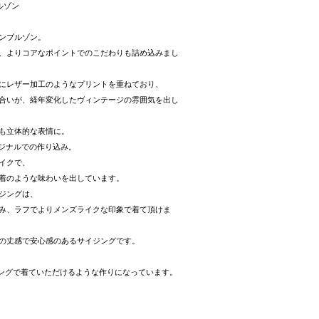
ルゾン
ンブルゾン。
、よりコアなポイントでのこだわりも詰め込みまし
にレザー加工のようなプリントを重ねており、
合いが、経年変化したヴィンテージの雰囲気を出し
も立体的な表情に。
オリジナルでの作り込み。
イクで、
着のような味わいを出しています。
ジングは、
み、ラフでよりメンズライクな印象で着て頂けま
の丈感で安心感のあるサイジングです。
ングで着ていただけるような作りになっています。
ト