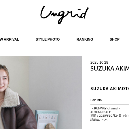
W ARRIVAL
STYLE PHOTO
RANKING
SHOP
2025.10.28
SUZUKA AKI
SUZUKA AKIMOT
Fair info
＜RUNWAY channel＞
AUTUMN SALE
期間：2025年10月24日（金）1
詳細はこちら
.