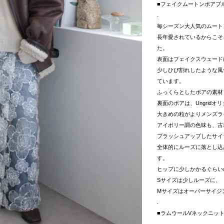
■フェイクムートンボアブ
.
毎シーズン大人気のムート
長年愛されているからこそ
た。
表面はフェイクスウェード
少しひび割れしたような風
ています。
ふっくらとしたボアの素材
裏面のボアは、Ungrid
大きめの粒がよりメンズラ
アイボリー調の色味も、古
ブラッシュアップしたサイ
全体的にルーズに落とし込
す。
ヒップに少しかかるぐらい
Sサイズは少しルーズに、
Mサイズはオーバーサイジ
.
■ラムウールVネックニッ
.