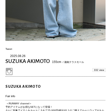
Tweet
2025.08.26
SUZUKA AKIMOTO
155cm
/ 湘南テラスモール
332 view
SUZUKA AKIMOTO
Fair info
＜RUNWAY channel＞
予約アイテムがお得なSETになって登場！
さらに対象アイテムをカートに入れて
25,000円(税込)以上
のご購入でルームウェアがもら