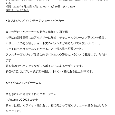
える！
期間：2025年8月25日（月）12:00 ～ 8月26日（火）23:59
特設ページはこちら
.
■ダブルジップヴィンテージショートパーカー
.
春に好評だったパーカーが新色を追加して再登場！
今季は前回即完売したアイボリーに加え、チャコールグレーとブラウンを追加。
ボリュームのある袖とショート丈のバランスが着るだけで可愛いポイント。
フードにもボリュームをもたせることで後ろ姿も可愛い一枚。
ファスナーはWジップ仕様なのでボトムスや好みのバランスで着用していただけ
ます。
紐も太めでベーシックながらもポイントのあるデザインです。
新色の2色にはブリーチ加工を施し、トレンド感のある仕上がりです。
.
■ハイウエストバギーデニム
.
足をきれいに見せてくれるバキーデニム
・Autumn LOOKはコチラ
腰回りは程よくフィット感があり、裾に向かって潔くボリューム感をもたせたシ
ルエットに。