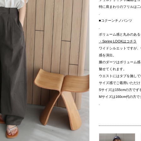
特に肩まわりのフリルは二
.
■コクーンチノパンツ
.
ボリューム感と丸みのある
・Spring LOOKはコチラ
ワイドシルエットですが、
感を演出。
膝のダーツはボリューム感
魅せてくれます。
ウエストにはタブを施して
サイズ感でご着用いただけ
Sサイズは155cmの方で
Mサイズは160cm代の方
.