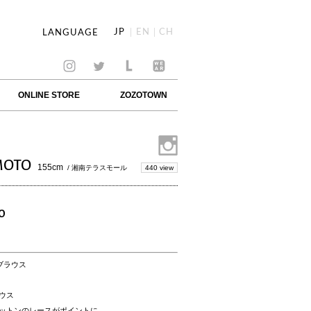
JP
EN
CH
LANGUAGE
ONLINE STORE
ZOZOTOWN
MOTO
155cm
440 view
/ 湘南テラスモール
O
ブラウス
ウス
ットンのレースがポイントに。