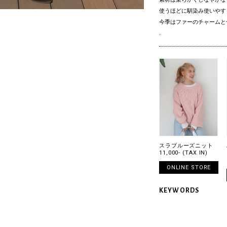
使うほどに馴染み使いやす
今季はファーのチャームと
.
スラブルーズニット
11,000- (TAX IN)
ONLINE STORE
KEYWORDS