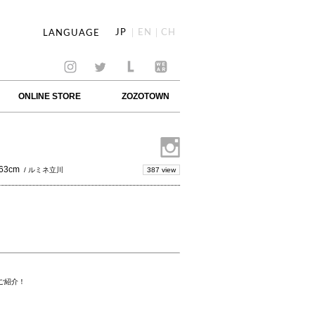
JP
EN
CH
LANGUAGE
ONLINE STORE
ZOZOTOWN
63cm
387 view
/ ルミネ立川
ご紹介！