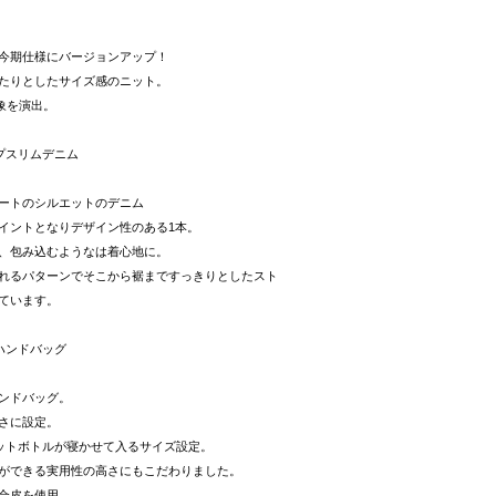
今期仕様にバージョンアップ！
たりとしたサイズ感のニット。
象を演出。
プスリムデニム
ートのシルエットのデニム
イントとなりデザイン性のある1本。
、包み込むようなは着心地に。
れるパターンでそこから裾まですっきりとしたスト
ています。
ハンドバッグ
ンドバッグ。
さに設定。
ペットボトルが寝かせて入るサイズ設定。
ができる実用性の高さにもこだわりました。
合皮を使用。