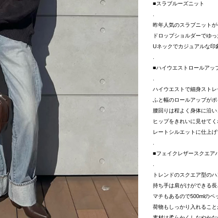
■スラブルーズニット
.
昨年人気のスラブニットが
ドロップショルダーでゆっ
Uネックでカジュアルな印
.
■ハイウエストロールアッ
.
ハイウエストで細身ストレ
ふと幅のロールアップがポ
腰回りは程よく身体に沿い
ヒップをきれいに見せてく
レートシルエットに仕上げ
.
■フェイクレザースクエア
.
トレンドのスクエア型のハ
持ち手は肩がけができる長
マチもあるので500mlの
荷物もしっかり入れること
素材は柔らかくしなやかな