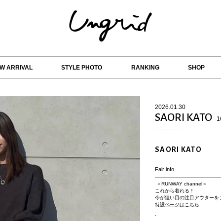
W ARRIVAL
STYLE PHOTO
RANKING
SHOP
2026.01.30
SAORI KATO
1
SAORI KATO
Fair info
＜RUNWAY channel＞
これから着れる！
今が狙い目の注目アウターを
特設ページはこちら
.