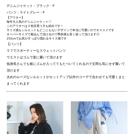
デニムジャケット：ブラック・F
パンツ：ライトグレー・F
【アウター】
毎年大人気のデニムジャケット♡
このアウターは２色目買う方も続出です！
サイズ感もシルエットもどこにもないデザインで本当に可愛いのでオススメです
オーバーサイズで着込んで頂けるので季節感も長く使って頂けます◎
153cmでお尻がすっぽり隠れるサイズ感です
【パンツ】
ラフでスポーティーなスウェットパンツ
ウエストはゴムで楽に履いて頂けます
低身長さんでも裾にゴムが入っててもたついてくれるので丈間も気にせず履いて
頂けます
太めのルーズなシルエットがセットアップ以外のコーデで合わせても可愛くまと
まってくれます