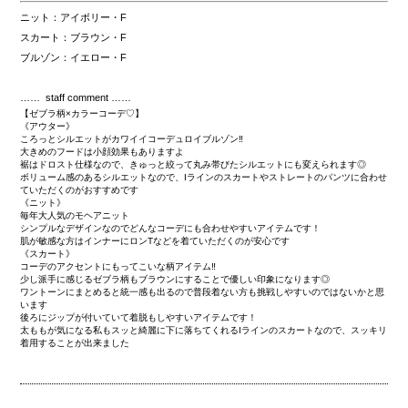
ニット：アイボリー・F
スカート：ブラウン・F
ブルゾン：イエロー・F
…… staff comment ……
【ゼブラ柄×カラーコーデ♡】
《アウター》
ころっとシルエットがカワイイコーデュロイブルゾン‼️
大きめのフードは小顔効果もありますよ
裾はドロスト仕様なので、きゅっと絞って丸み帯びたシルエットにも変えられます◎
ボリューム感のあるシルエットなので、Iラインのスカートやストレートのパンツに合わせ
ていただくのがおすすめです
《ニット》
毎年大人気のモヘアニット
シンプルなデザインなのでどんなコーデにも合わせやすいアイテムです！
肌が敏感な方はインナーにロンTなどを着ていただくのが安心です
《スカート》
コーデのアクセントにもってこいな柄アイテム‼️
少し派手に感じるゼブラ柄もブラウンにすることで優しい印象になります◎
ワントーンにまとめると統一感も出るので普段着ない方も挑戦しやすいのではないかと思
います
後ろにジップが付いていて着脱もしやすいアイテムです！
太ももが気になる私もスッと綺麗に下に落ちてくれるIラインのスカートなので、スッキリ
着用することが出来ました