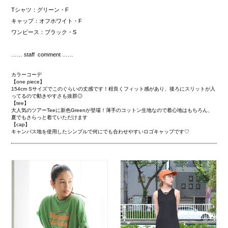
Tシャツ：グリーン・F
キャップ：オフホワイト・F
ワンピース：ブラック・S
…… staff comment ……
カラーコーデ
【one piece】
154cm Sサイズでこのぐらいの丈感です！程良くフィット感があり、後ろにスリットが入
ってるので動きやすさも抜群◎
【tee】
大人気のツアーTeeに新色Greenが登場！薄手のコットン生地なので着心地はもちろん、
夏でもさらっと着ていただけます
【cap】
キャンバス地を使用したシンプルで何にでも合わせやすいロゴキャップです♡