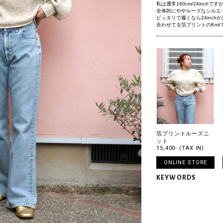
私は通常160cm/24inch
全体的にややルーズなシルエ
ピッタリで履くなら24inch
合わせてる箔プリントのKni
箔プリントルーズニ
ット
15,400- (TAX IN)
ONLINE STORE
KEYWORDS