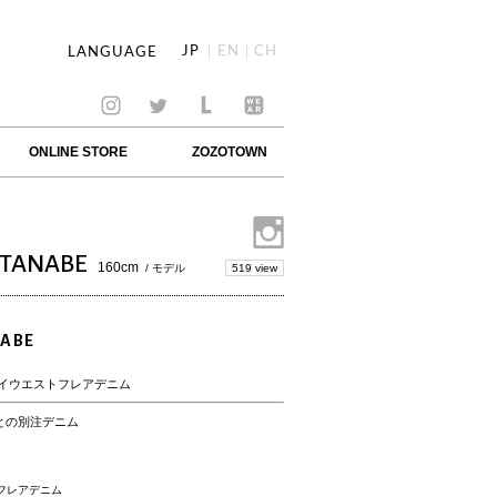
JP
EN
CH
LANGUAGE
ONLINE STORE
ZOZOTOWN
TANABE
160cm
519 view
/ モデル
ABE
ハイウエストフレアデニム
との別注デニム
フレアデニム