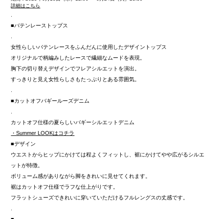
詳細はこちら
.
■バテンレーストップス
.
女性らしいバテンレースをふんだんに使用したデザイントップス
オリジナルで柄編みしたレースで繊細なムードを表現。
胸下の切り替えデザインでフレアシルエットを演出。
すっきりと見え女性らしさもたっぷりとある雰囲気。
.
■カットオフバギールーズデニム
.
カットオフ仕様の夏らしいバギーシルエットデニム
・Summer LOOKはコチラ
■デザイン
ウエストからヒップにかけては程よくフィットし、裾にかけてやや広がるシルエ
ットが特徴。
ボリューム感がありながら脚をきれいに見せてくれます。
裾はカットオフ仕様でラフな仕上がりです。
フラットシューズできれいに穿いていただけるフルレングスの丈感です。
.