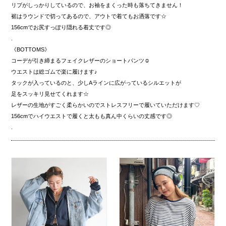
リブがしっかりしているので、お袖をまくった時も落ちてきません！
裾はラウンドで切ってあるので、アウトで着てもお洒落です☆
156cmでお尻すっぽり隠れる着丈です◎
.
《BOTTOMS》
コーデが引き締まるフェイクレザーのショートパンツ☺︎
ウエストは総ゴムで楽に履けます♪
タックが入っているのと、少しAラインに広がっているシルエットが
足をスッキリ見せてくれます☆
レザーの生地がすごく柔らかいのでストレスフリーで履いていただけます♡
156cmでハイウエストで履くと太もも真ん中くらいの丈感です◎
.