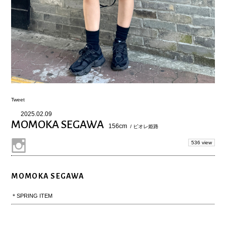
Tweet
2025.02.09
MOMOKA SEGAWA
156cm
/ ピオレ姫路
536 view
MOMOKA SEGAWA
＊SPRING ITEM