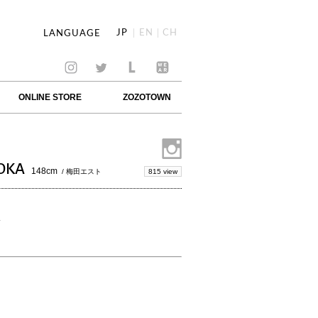
JP
EN
CH
LANGUAGE
ONLINE STORE
ZOZOTOWN
IOKA
148cm
815 view
/ 梅田エスト
A