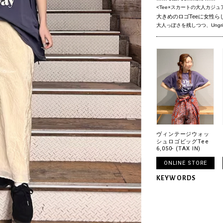
<Tee×スカートの大人カジュ
大きめのロゴTeeに女性
大人っぽさを残しつつ、Ung
ヴィンテージウォッ
シュロゴビッグTee
6,050- (TAX IN)
ONLINE STORE
KEYWORDS