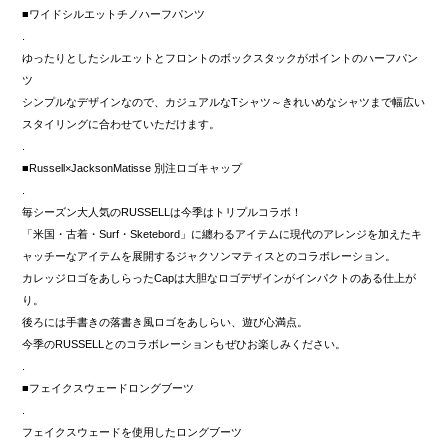
■ワイドシルエットチノハーフパンツ
.
ゆったりとしたシルエットとフロントのボックスタックがポイントのハーフパン
ツ
シンプルなデザインなので、カジュアルなTシャツ～きれいめなシャツまで幅広い
スタイリングに合わせていただけます。
.
■Russell×JacksonMatisse 別注ロゴキャップ
.
毎シーズン大人気のRUSSELLは今季はトリプルコラボ！
「米国・古着・Surf・Sketebord」に纏わるアイテムに現代のアレンジを加えたキ
ャッチーなアイテムを展開するジャクソンマティスとのコラボレーション。
カレッジロゴをあしらったCapは大胆なロゴデザインがインパクトのある仕上が
り。
後ろには手書きの落書き風ロゴをあしらい、遊び心満点。
今季のRUSSELLとのコラボレーションもぜひお楽しみください。
.
■フェイクスウェードロングブーツ
.
フェイクスウェードを使用したロングブーツ