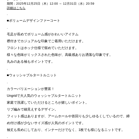
期間：2025年12月25日（木）12:00 ～ 12月31日（水）20:59
詳細はこちら
.
■ボリュームデザインファーコート
.
毛足が長めでボリューム感がかわいいアイテム
襟付きでカジュアルな印象でご着用いただけます。
フロントはホック仕様で留めていただけます。
様々な色味がミックスされた色味が、高級感ありお洒落な印象です。
丸みのある袖もポイントです。
.
■ウォッシャブルタートルニット
.
カラーバリエーションが豊富！
Ungridで大人気のウォッシャブルタートルニット
家庭で洗濯していただけるところが嬉しいポイント。
リブ編みで細見えするデザイン。
フィット感はありますが、アームホールや首回りも少しゆるくしているので、締
め付け感が少ないサイズ感が人気のポイントです。
袖丈も長めにしており、インナーだけでなく、1枚でも様になるニットです。
.