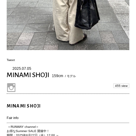
Tweet
2025.07.05
MINAMI SHOJI
159cm
/ モデル
455 view
MINAMI SHOJI
Fair info
＜RUNWAY channel＞
お得なSummer SALE 開催中！
期間：2025年6月27日（金）12:00 ～