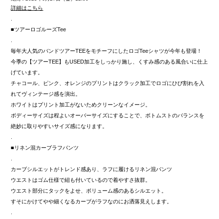
詳細はこちら
.
■ツアーロゴルーズTee
.
毎年大人気のバンドツアーTEEをモチーフにしたロゴTeeシャツが今年も登場！
今季の【ツアーTEE】もUSED加工をしっかり施し、くすみ感のある風合いに仕上
げています。
チャコール、ピンク、オレンジのプリントはクラック加工でロゴにひび割れを入
れてヴィンテージ感を演出。
ホワイトはプリント加工がないためクリーンなイメージ。
ボディーサイズは程よいオーバーサイズにすることで、ボトムストのバランスを
絶妙に取りやすいサイズ感になります。
.
■リネン混カーブラフパンツ
.
カーブシルエットがトレンド感あり、ラフに履けるリネン混パンツ
ウエストはゴム仕様で紐も付いているので着やすさ抜群。
ウエスト部分にタックをよせ、ボリューム感のあるシルエット。
すそにかけてやや細くなるカーブがラフなのにお洒落見えします。
.