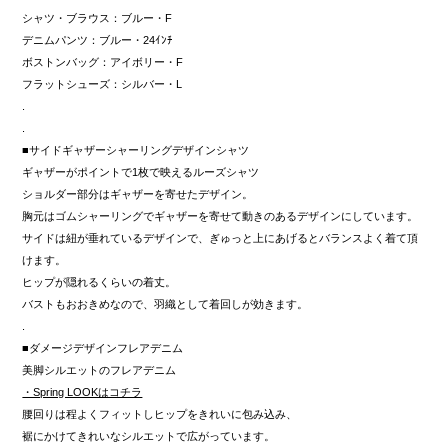
シャツ・ブラウス：ブルー・F
デニムパンツ：ブルー・24ｲﾝﾁ
ボストンバッグ：アイボリー・F
フラットシューズ：シルバー・L
.
.
■サイドギャザーシャーリングデザインシャツ
ギャザーがポイントで1枚で映えるルーズシャツ
ショルダー部分はギャザーを寄せたデザイン。
胸元はゴムシャーリングでギャザーを寄せて動きのあるデザインにしています。
サイドは紐が垂れているデザインで、ぎゅっと上にあげるとバランスよく着て頂
けます。
ヒップが隠れるくらいの着丈。
バストもおおきめなので、羽織として着回しが効きます。
.
■ダメージデザインフレアデニム
美脚シルエットのフレアデニム
・Spring LOOKはコチラ
腰回りは程よくフィットしヒップをきれいに包み込み、
裾にかけてきれいなシルエットで広がっています。