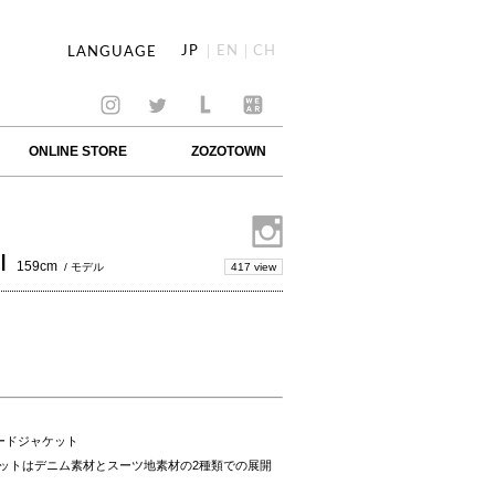
JP
EN
CH
LANGUAGE
ONLINE STORE
ZOZOTOWN
I
159cm
417 view
/ モデル
ードジャケット
ットはデニム素材とスーツ地素材の2種類での展開