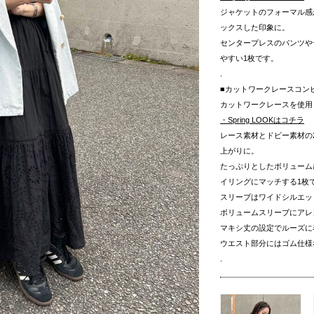
ジャケットのフォーマル感
ックスした印象に。
センタープレスのパンツや
やすい1枚です。
.
■カットワークレースコン
カットワークレースを使用
・Spring LOOKはコチラ
レース素材とドビー素材の
上がりに。
たっぷりとしたボリューム
イリングにマッチする1枚
スリーブはワイドシルエッ
ボリュームスリーブにアレ
マキシ丈の設定でルーズに
ウエスト部分にはゴム仕様
.