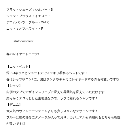
フラットシューズ：シルバー・S
シャツ・ブラウス：イエロー・F
デニムパンツ：ブルー・24ｲﾝﾁ
ニット：オフホワイト・F
…… staff comment ……
春のレイヤードコーデ/
【ニットベスト】
深いUネックとショート丈でスッキリ着れるベストです！
春はシャツやロンTに、夏はタンクやキャミにレイヤードするのも可愛いです◎
【シャツ】
内側のタブでデザインスリーブに変えて雰囲気を変えていただけます
柔らかくテロっとした生地感なので、ラフに着れるシャツです！
【デニム】
大人気のヴィンテージデニムよりも少しスリムなデザインです！
ブルーは裾の部分にダメージが入っており、カジュアルも綺麗めもどちらも相性
が良いです◎