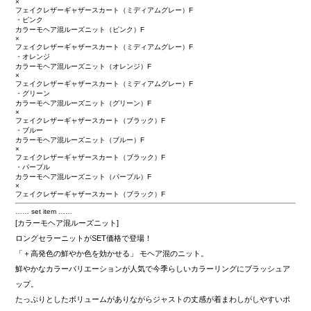
×
フェイクレザーギャザースカート（ミディアムグレー）F
・ピンク
カラーモヘア混ルーズニット（ピンク）F
×
フェイクレザーギャザースカート（ミディアムグレー）F
・オレンジ
カラーモヘア混ルーズニット（オレンジ）F
×
フェイクレザーギャザースカート（ミディアムグレー）F
・グリーン
カラーモヘア混ルーズニット（グリーン）F
×
フェイクレザーギャザースカート（ブラック）F
・ブルー
カラーモヘア混ルーズニット（ブルー）F
×
フェイクレザーギャザースカート（ブラック）F
・パープル
カラーモヘア混ルーズニット（パープル）F
×
フェイクレザーギャザースカート（ブラック）F
…… set item ……
[カラーモヘア混ルーズニット]
ロングセラーニットがSET価格で登場！
「＋高発色の鮮やか色を効かせる」 モヘア混のニット。
鮮やかなカラーバリエーションが人気で今季らしいカラーリングにブラッシュア
ップ。
たっぷりとしたボリュームがありながらジャストの丈感が着まわしがしやすいポ