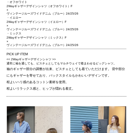
・オフホワイト
2Wayギャザーデザインシャツ（オフホワイト）F
×
ヴィンテージルーズワイドデニム（ブルー）24/25/26
・イエロー
2Wayギャザーデザインシャツ（イエロー）F
×
ヴィンテージルーズワイドデニム（ブルー）24/25/26
・ミックス
2Wayギャザーデザインシャツ（ミックス）F
×
ヴィンテージルーズワイドデニム（ブルー）24/25/26
PICK UP ITEM
<< 2Wayギャザーデザインシャツ >>
通常に袖を通しても、ビスチェとしてもマルチウェイで着まわせるビッグシャツ。
袖のギャザー部分の調整が出来、ビスチェとしても着ていただけます。 背中部分
にもギャザーを寄せており、バックスタイルもかわいいデザインです。
程よいハリ感のあるコットン素材を使用。
程よいリラックス感と、ヒップが隠れる着丈。