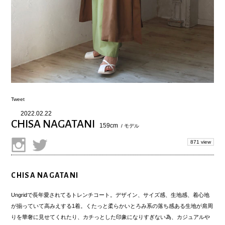
Tweet
2022.02.22
CHISA NAGATANI
159cm
/ モデル
871 view
CHISA NAGATANI
Ungridで長年愛されてるトレンチコート。デザイン、サイズ感、生地感、着心地
が揃っていて高みえする1着。くたっと柔らかいとろみ系の落ち感ある生地が肩周
りを華奢に見せてくれたり、カチっとした印象になりすぎない為、カジュアルや