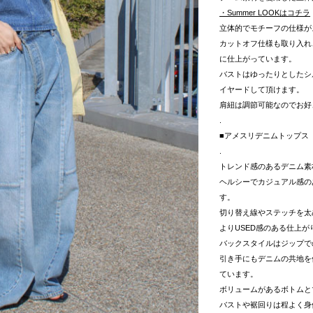
・Summer LOOKはコチラ
立体的でモチーフの仕様が
カットオフ仕様も取り入れ
に仕上がっています。
バストはゆったりとしたシ
イヤードして頂けます。
肩紐は調節可能なのでお好
.
■アメスリデニムトップス
.
トレンド感のあるデニム素
ヘルシーでカジュアル感の
す。
切り替え線やステッチを太
よりUSED感のある仕上
バックスタイルはジップで
引き手にもデニムの共地を
ています。
ボリュームがあるボトムと
バストや裾回りは程よく身