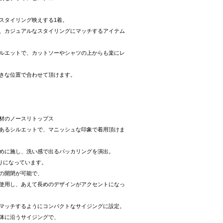
スタイリング映えする1着。
、カジュアルなスタイリングにマッチするアイテム
ルエットで、カットソーやシャツの上からも楽にレ
きな位置で合わせて頂けます。
材のノースリトップス
あるシルエットで、マニッシュな印象で着用頂けま
めに施し、洗い感で出るパッカリングを演出。
がりになっています。
の開閉が可能で、
使用し、あえて長めのデザインがアクセントになっ
マッチするようにコンパクトなサイジングに設定。
体に沿うサイジングで、