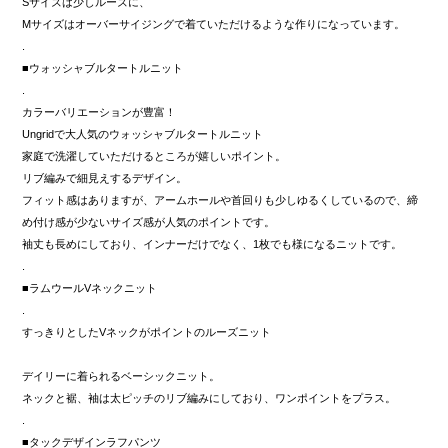
Sサイズは少しルーズに、
Mサイズはオーバーサイジングで着ていただけるような作りになっています。
.
■ウォッシャブルタートルニット
.
カラーバリエーションが豊富！
Ungridで大人気のウォッシャブルタートルニット
家庭で洗濯していただけるところが嬉しいポイント。
リブ編みで細見えするデザイン。
フィット感はありますが、アームホールや首回りも少しゆるくしているので、締
め付け感が少ないサイズ感が人気のポイントです。
袖丈も長めにしており、インナーだけでなく、1枚でも様になるニットです。
.
■ラムウールVネックニット
.
すっきりとしたVネックがポイントのルーズニット
デイリーに着られるベーシックニット。
ネックと裾、袖は太ピッチのリブ編みにしており、ワンポイントをプラス。
.
■タックデザインラフパンツ