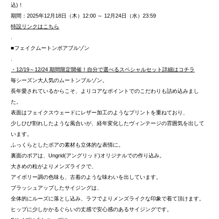
込)
！
期間：2025年12月18日（木）12:00 ～ 12月24日（水）23:59
特設リンクはこちら
.
■フェイクムートンボアブルゾン
.
・12/19～12/24 期間限定開催！自分で選べるスペシャルセット詳細はコチラ
毎シーズン大人気のムートンブルゾン。
長年愛されているからこそ、よりコアなポイントでのこだわりも詰め込みまし
た。
表面はフェイクスウェードにレザー加工のようなプリントを重ねており、
少しひび割れしたような風合いが、経年変化したヴィンテージの雰囲気を出して
います。
ふっくらとしたボアの素材も立体的な表情に。
裏面のボアは、Ungrid(アングリッド)オリジナルでの作り込み。
大きめの粒がよりメンズライクで、
アイボリー調の色味も、古着のような味わいを出しています。
ブラッシュアップしたサイジングは、
全体的にルーズに落とし込み、ラフでよりメンズライクな印象で着て頂けます。
ヒップに少しかかるぐらいの丈感で安心感のあるサイジングです。