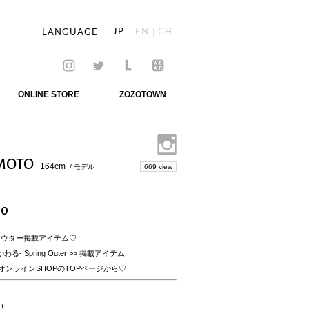
JP
EN
CH
LANGUAGE
ONLINE STORE
ZOZOTOWN
MOTO
164cm
669 view
/ モデル
TO
 】春アウター掲載アイテム♡
- Spring Outer >> 掲載アイテム
オンラインSHOPのTOPページから♡
！