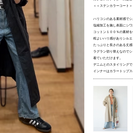
＜＜ステンカラーコート＞
ハリコシのある素材感でシ
塩縮加工を施し表面にシワ
コットン１００％の素材を
程よいハリ感がありシルエ
たっぷりと長さのある丈感
ラグラン切り替えなのでシ
着ていただけます。
デニムとのスタイリングで
インナーはカラートップス