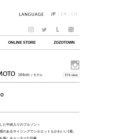
JP
EN
CH
LANGUAGE
ONLINE STORE
ZOZOTOWN
MOTO
164cm
574 view
/ モデル
TO
した中綿入りのブルゾン＞
感のあるサイジングでシルエットもかわいい1着。
を施しキャッチーな印象。