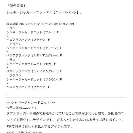
「新色登場！
シャギージャカードニットSET【ニット×パンツ】」
.
販売期間
2023/11/27 12:00
〜
2023/11/29 23:59
・ブルー
シャギージャカードニット（ブルー）F
×
ベロアラフパンツ（ブラック）F
・グリーン
シャギージャカードニット（グリーン）F
×
ベロアラフパンツ（ミディアムグレー）F
・モカ
シャギージャカードニット（モカ）F
×
ベロアラフパンツ（ミディアムグレー）F
・ブラウン
シャギージャカードニット（ブラウン）F
×
ベロアラフパンツ（ブラック）F
.
<< シャギージャカードニット >>
今季人気No.1ニット！
ダブルジャカード編みで起毛をかけていることで柄がふわっと出て、多配色のニ
ットでも着やすいデザインです。 ずるっとした丸みのあるサイズ感もポイント。
1枚で簡単におしゃれ見えするアイテムです。
<< ベロアラフパンツ >>