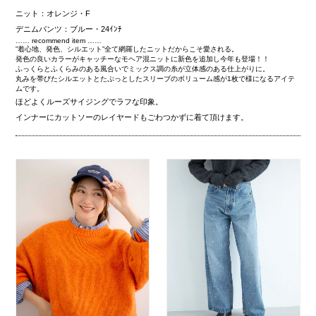
ニット：オレンジ・F
デニムパンツ：ブルー・24ｲﾝﾁ
…… recommend item ……
”着心地、発色、シルエット”全て網羅したニットだからこそ愛される。
発色の良いカラーがキャッチーなモヘア混ニットに新色を追加し今年も登場！！
ふっくらとふくらみのある風合いでミックス調の糸が立体感のある仕上がりに。
丸みを帯びたシルエットとたぷっとしたスリーブのボリューム感が1枚で様になるアイテ
ムです。
ほどよくルーズサイジングでラフな印象。
インナーにカットソーのレイヤードもごわつかずに着て頂けます。