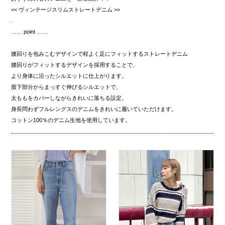
<< ヴィンテージスリムストレートデニム >>
.
…… point ……
腰回りを包みこむデザインで程よく足にフィットするストレートデニム
腰回りがフィットするデザインを採用することで、
より身体に沿ったシルエットに仕上がります。
股下部分からまっすぐ伸びるシルエットで、
太ももをカバーしながらきれいに落ちる設定。
身長問わずフルレングスのデニムをきれいに履いていただけます。
コットン100％のデニム生地を使用しています。