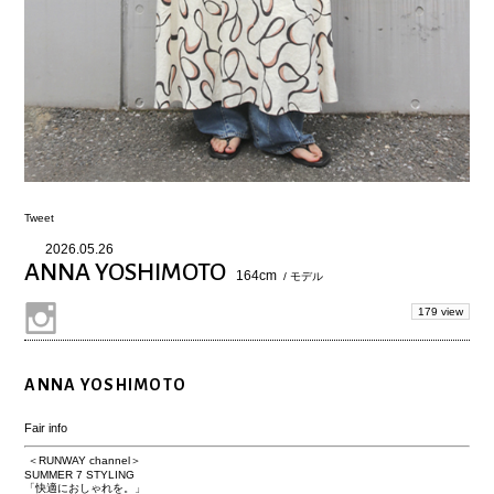
Tweet
2026.05.26
ANNA YOSHIMOTO
164cm
/ モデル
179 view
ANNA YOSHIMOTO
Fair info
＜RUNWAY channel＞
SUMMER 7 STYLING
「快適におしゃれを。」