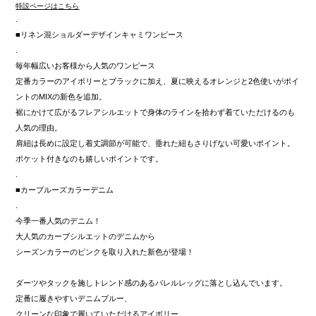
特設ページはこちら
.
■リネン混ショルダーデザインキャミワンピース
.
毎年幅広いお客様から人気のワンピース
定番カラーのアイボリーとブラックに加え、夏に映えるオレンジと2色使いがポイ
ントのMIXの新色を追加。
裾にかけて広がるフレアシルエットで身体のラインを拾わず着ていただけるのも
人気の理由。
肩紐は長めに設定し着丈調節が可能で、垂れた紐もさりげない可愛いポイント。
ポケット付きなのも嬉しいポイントです。
.
■カーブルーズカラーデニム
.
今季一番人気のデニム！
大人気のカーブシルエットのデニムから
シーズンカラーのピンクを取り入れた新色が登場！
ダーツやタックを施しトレンド感のあるバレルレッグに落とし込んでいます。
定番に履きやすいデニムブルー、
クリーンな印象で履いていただけるアイボリー、