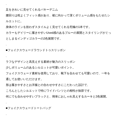
.
足をきれいに見せてくれるバキーデニム
腰回りは程よくフィット感があり、裾に向かって潔くボリューム感をもたせたシ
ルエットに。
身体のラインを拾わずスタイルよく見せてくれる究極の1本です。
カラーもデイリーに履きやすいUsed感のあるブルーの展開とスタイリングがぐっ
としまるインディゴカラーの2色展開です。
.
■フェイクスウェードラウンドトゥスリッポン
.
ラフなデザインと高見えする素材が魅力のスリッポン
少しボリュームのあるシルエットが可愛いポイント。
フェイクスウェード素材を使用しており、靴下を合わせても可愛いので、一年を
通してお使いいただけます。
形は履きやすさとお洋服との合わせやすさにこだわった設計で、
ころんとしたシルエットで特にワイドパンツとの相性が抜群です。
何にでも合わせやすいブラックと、簡単におしゃれ見えするカーキと2色展開。
.
■フェイクスウェードトートバッグ
.