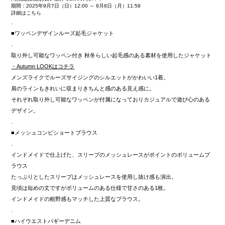
期間：2025年9月7日（日）12:00 ～ 9月8日（月）11:59
詳細はこちら
.
■ワッペンデザインルーズ起毛ジャケット
.
取り外し可能なワッペン付き 秋冬らしい起毛感のある素材を使用したジャケット
・Autumn LOOKはコチラ
メンズライクでルーズサイジングのシルエットがかわいい1着。
肩のラインもきれいに収まりきちんと感のある見え感に。
それぞれ取り外し可能なワッペンが付属になっておりカジュアルで遊び心のある
デザイン。
.
■メッシュコンビショートブラウス
.
インドメイドで仕上げた、スリーブのメッシュレースがポイントのボリュームブ
ラウス
たっぷりとしたスリーブはメッシュレースを使用し抜け感も演出。
見頃は短めの丈ですがボリュームのある仕様で甘さのある1枚。
インドメイドの粗野感もマッチした上質なブラウス。
.
■ハイウエストバギーデニム