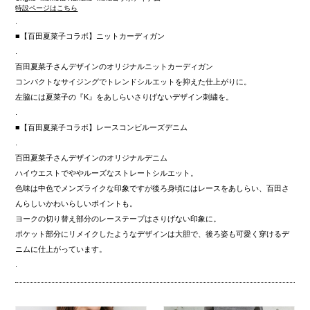
特設ページはこちら
.
■【百田夏菜子コラボ】ニットカーディガン
.
百田夏菜子さんデザインのオリジナルニットカーディガン
コンパクトなサイジングでトレンドシルエットを抑えた仕上がりに。
左脇には夏菜子の『K』をあしらいさりげないデザイン刺繍を。
.
■【百田夏菜子コラボ】レースコンビルーズデニム
.
百田夏菜子さんデザインのオリジナルデニム
ハイウエストでややルーズなストレートシルエット。
色味は中色でメンズライクな印象ですが後ろ身頃にはレースをあしらい、百田さ
んらしいかわいらしいポイントも。
ヨークの切り替え部分のレーステープはさりげない印象に。
ポケット部分にリメイクしたようなデザインは大胆で、後ろ姿も可愛く穿けるデ
ニムに仕上がっています。
.