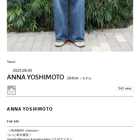
Tweet
2025.09.05
ANNA YOSHIMOTO
164cm
/ モデル
542 view
ANNA YOSHIMOTO
Fair info
＜RUNWAY channel＞
ついに本日発売！
Ungrid×Momota Kanako×minaコラボアイテム