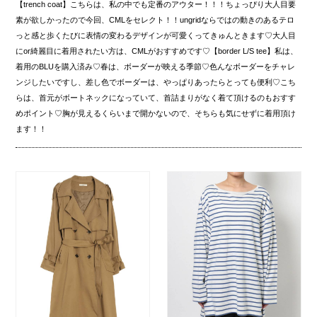
【trench coat】こちらは、私の中でも定番のアウター！！！ちょっぴり大人目要
素が欲しかったので今回、CMLをセレクト！！ungridならではの動きのあるテロ
っと感と歩くたびに表情の変わるデザインが可愛くってきゅんときます♡大人目
にor綺麗目に着用されたい方は、CMLがおすすめです♡【border L/S tee】私は、
着用のBLUを購入済み♡春は、ボーダーが映える季節♡色んなボーダーをチャレ
ンジしたいですし、差し色でボーダーは、やっぱりあったらとっても便利♡こち
らは、首元がボートネックになっていて、首詰まりがなく着て頂けるのもおすす
めポイント♡胸が見えるくらいまで開かないので、そちらも気にせずに着用頂け
ます！！