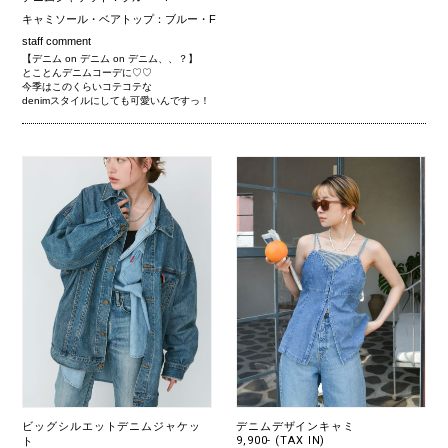
キャミソール・ベアトップ：ブルー・F
staff comment
【デニム on デニム on デニム、、？】
とことんデニムコーデに♡♡
今季はこのくらいコテコテな
denimスタイルにしても可愛いんですっ！
ビッグシルエットデニムジャケッ
デニムデザインキャミ
9,900- (TAX IN)
ト