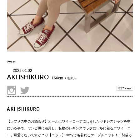
Tweet
2022.01.02
AKI ISHIKURO
166cm
/ モデル
857 view
AKI ISHIKURO
【ラフさの中のお洒落さ】オールホワイトコーデにしました♡ドレスシャツを中
にいる事で、ワンピ風に着用し、私物のレギンスでラフに♡冬に着るホワイトコ
ーデ可愛くないですか？♡【ニット】3wayでも着れるケーブルニット！！前後ろ