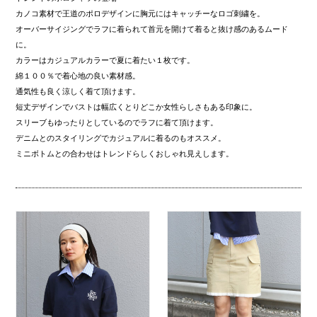
カノコ素材で王道のポロデザインに胸元にはキャッチーなロゴ刺繍を。
オーバーサイジングでラフに着られて首元を開けて着ると抜け感のあるムード
に。
カラーはカジュアルカラーで夏に着たい１枚です。
綿１００％で着心地の良い素材感。
通気性も良く涼しく着て頂けます。
短丈デザインでバストは幅広くとりどこか女性らしさもある印象に。
スリーブもゆったりとしているのでラフに着て頂けます。
デニムとのスタイリングでカジュアルに着るのもオススメ。
ミニボトムとの合わせはトレンドらしくおしゃれ見えします。